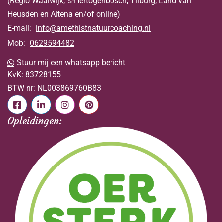
(Regio Waalwijk, 's-Hertogenbosch, Tilburg, Land van
Heusden en Altena en/of online)
E-mail:
info@amethistnatuurcoaching.nl
Mob:
0629594482
Stuur mij een whatsapp bericht
KvK:
83728155
BTW nr:
NL003869760B83
Opleidingen: