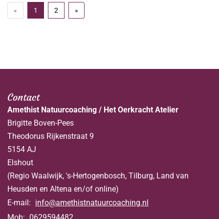
«
1
2
»
Contact
Amethist Natuurcoaching / Het Oerkracht Atelier
Brigitte Boven-Pees
Theodorus Rijkenstraat 9
5154 AJ
Elshout
(Regio Waalwijk, 's-Hertogenbosch, Tilburg, Land van
Heusden en Altena en/of online)
E-mail:
info@amethistnatuurcoaching.nl
Mob:
0629594482