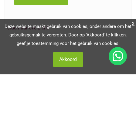
X
Deze website maakt gebruik van cookies, onder andere om het
Terug naar overzicht
gebruiksgemak te vergroten. Door op 'Akkoord' te klikken,
geef je toestemming voor het gebruik van cookies.
Akkoord
Contact
Amethist Natuurcoaching / Het Oerkracht Atelier
Brigitte Boven-Pees