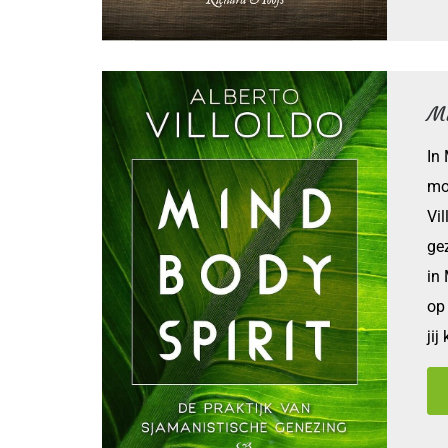
Mi
In
mod
Vi
gez
in 
op 
jij