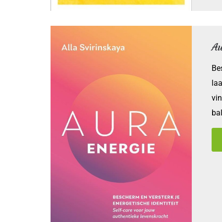
Au
Bes
laa
vin
ba