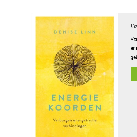
En
Ve
en
ge