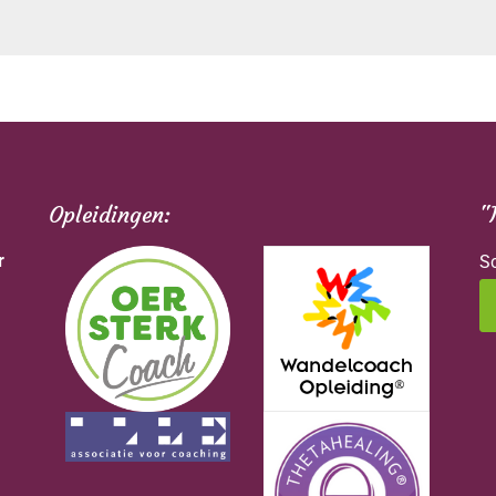
Opleidingen:
"
r
Sc