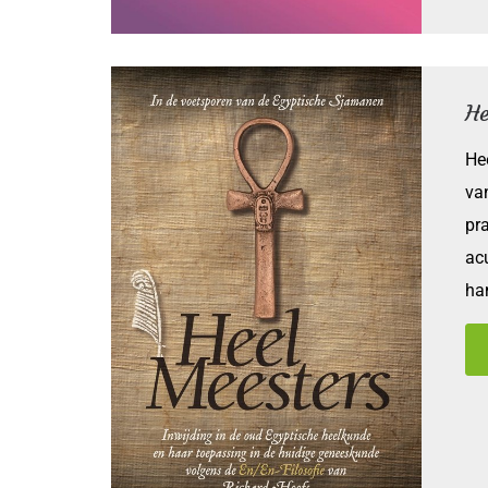
He
He
va
pr
ac
ha