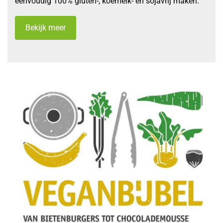
eenvoudig 100% gluten-, koemelk- en sojavrĳ maken.
Bekijk meer