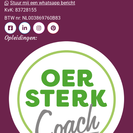
Stuur mij een whatsapp bericht
KvK:
83728155
BTW nr:
NL003869760B83
Opleidingen: