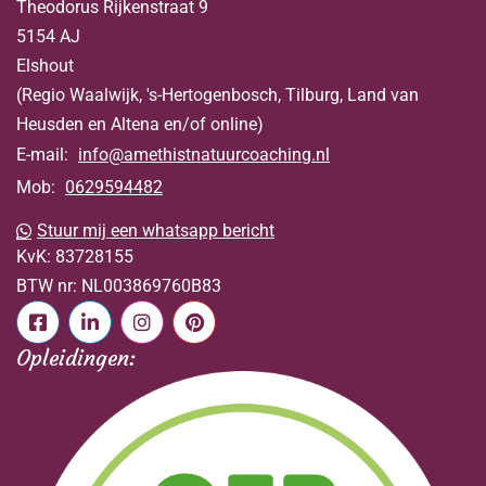
Theodorus Rijkenstraat 9
5154 AJ
Elshout
(Regio Waalwijk, 's-Hertogenbosch, Tilburg, Land van
Heusden en Altena en/of online)
E-mail:
info@amethistnatuurcoaching.nl
Mob:
0629594482
Stuur mij een whatsapp bericht
KvK:
83728155
BTW nr:
NL003869760B83
Opleidingen: