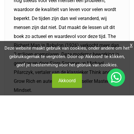
nog steeds voor veel mensen een probleem,
waardoor de kwaliteit van leven voor velen wordt
beperkt. De tijden zijn dan wel veranderd, wij
mensen zijn dat niet. Dat maakt de lessen uit dit
boek zo actueel en waardevol voor deze tijd. The
Richest Man in Babylon (1926) verkocht meer dan
X
Deze website maakt gebruik van cookies, onder andere om het
2 miljoen exemplaren. Deze moderne bewerking is
gebruiksgemak te vergroten. Door op 'Akkoord' te klikken,
geschreven door Sjors Sommer en Michael
geef je toestemming voor het gebruik van cookies.
Pilarczyk, vertaler van de klassieker Think and
Akkoord
Grow Rich en auteur van de bestseller Master Your
Mindset.
Bestel hier het boek