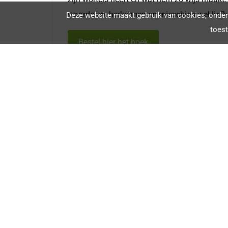
waarderen, herkennen en misschien wel lief
Deze website maakt gebruik van cookies, onder 
toes
Bestel hier het boek