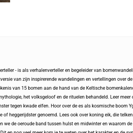
rteller - is als verhalenverteller en begeleider van bomenwandeli
kversie van zijn inspirerende wandelingen en vertellingen over
ekenis van 15 bomen aan de hand van de Keltische bomenkalend
ythologie, het volksgeloof en de rituelen behandeld. Leer meer 
mster tegen kwade elfen. Hoor over de es als kosmische boom Yg
e of heggerijdster genoemd. Lees ook over koning eik, die telke
len we de oeroude band tussen hulst en midwinter en waarom de
 Dit en nog veel meer kom je te weten over het karakter en de s