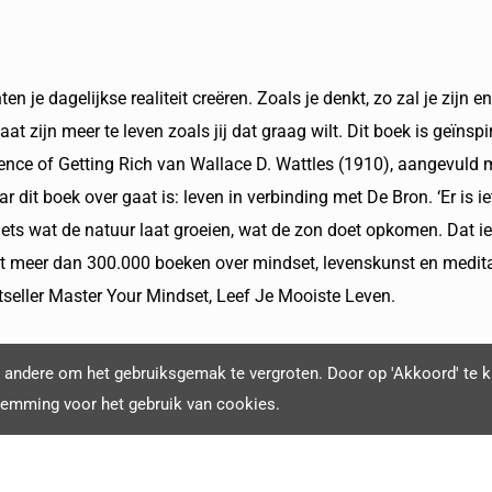
n je dagelijkse realiteit creëren. Zoals je denkt, zo zal je zijn e
staat zijn meer te leven zoals jij dat graag wilt. Dit boek is geïn
nce of Getting Rich van Wallace D. Wattles (1910), aangevuld m
 dit boek over gaat is: leven in verbinding met De Bron. ‘Er is ie
Iets wat de natuur laat groeien, wat de zon doet opkomen. Dat ie
meer dan 300.000 boeken over mindset, levenskunst en meditatie
tseller Master Your Mindset, Leef Je Mooiste Leven.
andere om het gebruiksgemak te vergroten. Door op 'Akkoord' te kl
temming voor het gebruik van cookies.