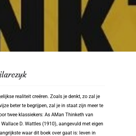
ilarczyk
ijkse realiteit creëren. Zoals je denkt, zo zal je
jze beter te begrijpen, zal je in staat zijn meer te
d door twee klassiekers: As AMan Thinketh van
 Wallace D. Wattles (1910), aangevuld met eigen
ngrijkste waar dit boek over gaat is: leven in