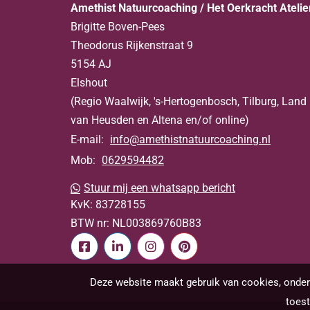
Amethist Natuurcoaching / Het Oerkracht Atelie
Brigitte Boven-Pees
Theodorus Rijkenstraat 9
5154 AJ
Elshout
(Regio Waalwijk, 's-Hertogenbosch, Tilburg, Land
van Heusden en Altena en/of online)
E-mail:
info@amethistnatuurcoaching.nl
Mob:
0629594482
Stuur mij een whatsapp bericht
KvK:
83728155
BTW nr:
NL003869760B83
Deze website maakt gebruik van cookies, onder 
toes