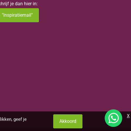
hrijf je dan hier in:
"Inspiratiemail"
X
ikken, geef je
Akkoord