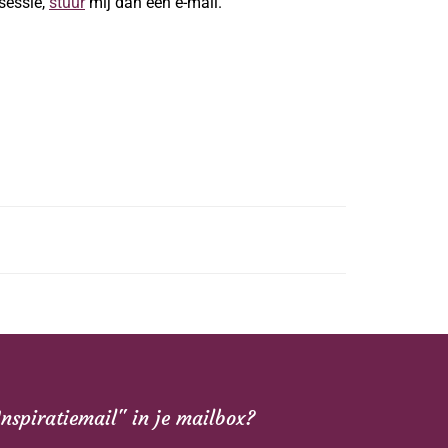
fsessie,
stuur
mij dan een e-mail.
Inspiratiemail" in je mailbox?