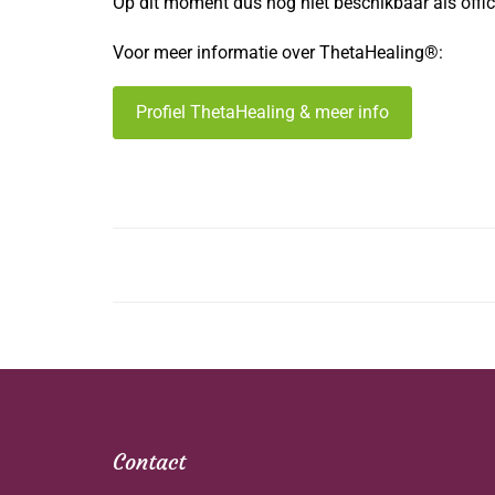
Op dit moment dus nog niet beschikbaar als offici
Voor meer informatie over ThetaHealing®:
Profiel ThetaHealing & meer info
Contact