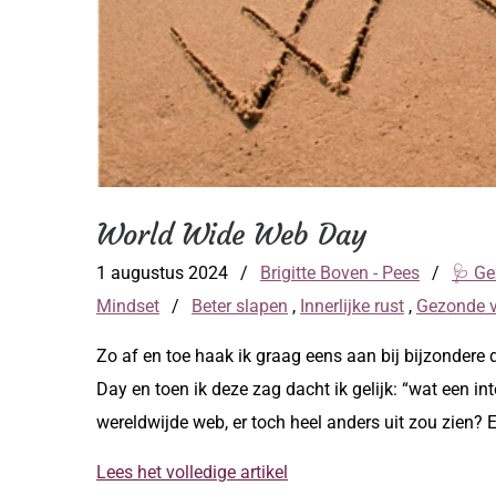
World Wide Web Day
1 augustus 2024
/
Brigitte Boven - Pees
/
🩺 Ge
Mindset
/
Beter slapen
,
Innerlijke rust
,
Gezonde 
Zo af en toe haak ik graag eens aan bij bijzonder
Day en toen ik deze zag dacht ik gelijk: “wat een in
wereldwijde web, er toch heel anders uit zou zien?
Lees het volledige artikel