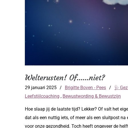
Welterusten! Of......niet?
29 januari 2025
/
Brigitte Boven - Pees
/
🩺 Gez
Leefstijlcoaching
,
Bewustwording & Bewustzijn
Hoe slaap jij de laatste tijd? Lekker? Of valt het eige
dat als een nuttig iets, of meer als een sluitpost n
voor onze gezondheid. Toch heeft ongeveer de helft