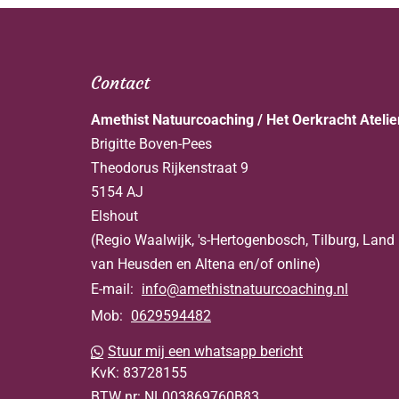
Contact
Amethist Natuurcoaching / Het Oerkracht Atelie
Brigitte Boven-Pees
Theodorus Rijkenstraat 9
5154 AJ
Elshout
(Regio Waalwijk, 's-Hertogenbosch, Tilburg, Land
van Heusden en Altena en/of online)
E-mail:
info@amethistnatuurcoaching.nl
Mob:
0629594482
Stuur mij een whatsapp bericht
KvK:
83728155
BTW nr:
NL003869760B83