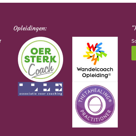
Opleidingen:
"
r
Sc