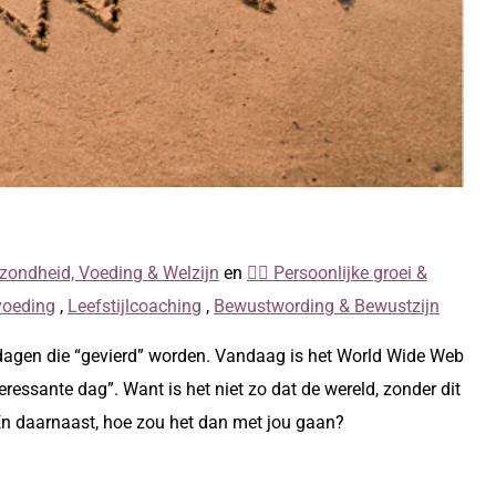
zondheid, Voeding & Welzijn
en
🧘‍♀️ Persoonlijke groei &
voeding
,
Leefstijlcoaching
,
Bewustwording & Bewustzijn
e dagen die “gevierd” worden. Vandaag is het World Wide Web
teressante dag”. Want is het niet zo dat de wereld, zonder dit
 En daarnaast, hoe zou het dan met jou gaan?