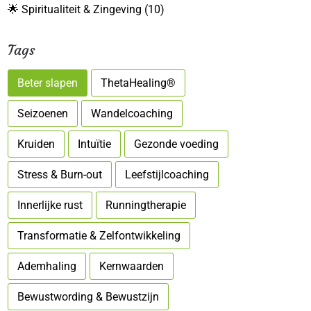
🌟 Spiritualiteit & Zingeving
(10)
Tags
Beter slapen
ThetaHealing®
Seizoenen
Wandelcoaching
Kruiden
Intuïtie
Gezonde voeding
Stress & Burn-out
Leefstijlcoaching
Innerlijke rust
Runningtherapie
Transformatie & Zelfontwikkeling
Ademhaling
Kernwaarden
Bewustwording & Bewustzijn