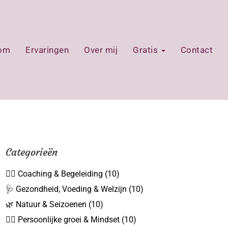
oom
Ervaringen
Over mij
Gratis
Contact
Categorieën
👩‍⚕️ Coaching & Begeleiding
(10)
🩺 Gezondheid, Voeding & Welzijn
(10)
🌿 Natuur & Seizoenen
(10)
🧘‍♀️ Persoonlijke groei & Mindset
(10)