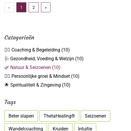
«
1
2
»
Categorieën
👩‍⚕️ Coaching & Begeleiding
(10)
🩺 Gezondheid, Voeding & Welzijn
(10)
🌿 Natuur & Seizoenen
(10)
🧘‍♀️ Persoonlijke groei & Mindset
(10)
🌟 Spiritualiteit & Zingeving
(10)
Tags
Beter slapen
ThetaHealing®
Seizoenen
Wandelcoaching
Kruiden
Intuïtie