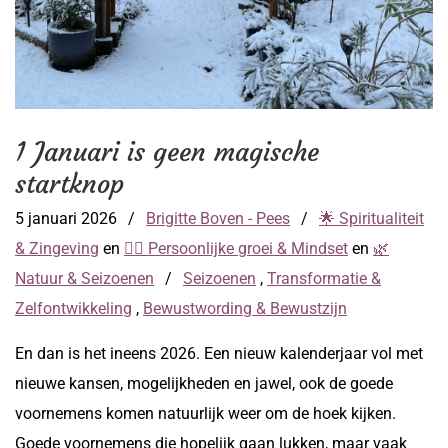
1 Januari is geen magische
startknop
5 januari 2026
/
Brigitte Boven - Pees
/
🌟 Spiritualiteit
& Zingeving
en
🧘‍♀️ Persoonlijke groei & Mindset
en
🌿
Natuur & Seizoenen
/
Seizoenen
,
Transformatie &
Zelfontwikkeling
,
Bewustwording & Bewustzijn
En dan is het ineens 2026. Een nieuw kalenderjaar vol met
nieuwe kansen, mogelijkheden en jawel, ook de goede
voornemens komen natuurlijk weer om de hoek kijken.
Goede voornemens die hopelijk gaan lukken, maar vaak