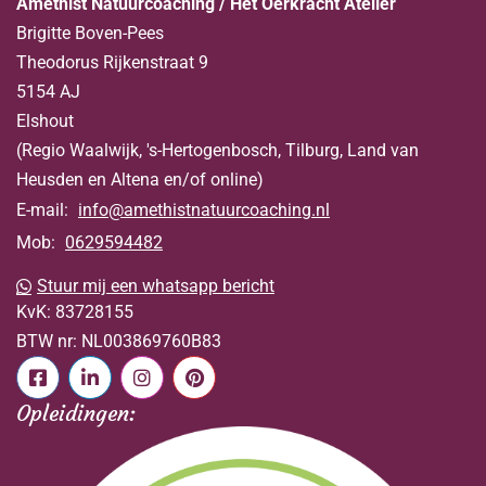
Amethist Natuurcoaching / Het Oerkracht Atelier
Brigitte Boven-Pees
Theodorus Rijkenstraat 9
5154 AJ
Elshout
(Regio Waalwijk, 's-Hertogenbosch, Tilburg, Land van
Heusden en Altena en/of online)
E-mail:
info@amethistnatuurcoaching.nl
Mob:
0629594482
Stuur mij een whatsapp bericht
KvK:
83728155
BTW nr:
NL003869760B83
Opleidingen: