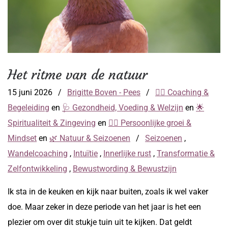
Het ritme van de natuur
15 juni 2026
/
Brigitte Boven - Pees
/
👩‍⚕️ Coaching &
Begeleiding
en
🩺 Gezondheid, Voeding & Welzijn
en
🌟
Spiritualiteit & Zingeving
en
🧘‍♀️ Persoonlijke groei &
Mindset
en
🌿 Natuur & Seizoenen
/
Seizoenen
,
Wandelcoaching
,
Intuïtie
,
Innerlijke rust
,
Transformatie &
Zelfontwikkeling
,
Bewustwording & Bewustzijn
Ik sta in de keuken en kijk naar buiten, zoals ik wel vaker
doe. Maar zeker in deze periode van het jaar is het een
plezier om over dit stukje tuin uit te kijken. Dat geldt