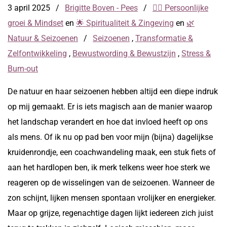
3 april 2025
/
Brigitte Boven - Pees
/
🧘‍♀️ Persoonlijke
groei & Mindset
en
🌟 Spiritualiteit & Zingeving
en
🌿
Natuur & Seizoenen
/
Seizoenen
,
Transformatie &
Zelfontwikkeling
,
Bewustwording & Bewustzijn
,
Stress &
Burn-out
De natuur en haar seizoenen hebben altijd een diepe indruk
op mij gemaakt. Er is iets magisch aan de manier waarop
het landschap verandert en hoe dat invloed heeft op ons
als mens. Of ik nu op pad ben voor mijn (bijna) dagelijkse
kruidenrondje, een coachwandeling maak, een stuk fiets of
aan het hardlopen ben, ik merk telkens weer hoe sterk we
reageren op de wisselingen van de seizoenen. Wanneer de
zon schijnt, lijken mensen spontaan vrolijker en energieker.
Maar op grijze, regenachtige dagen lijkt iedereen zich juist