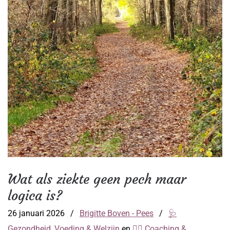
Wat als ziekte geen pech maar
logica is?
26 januari 2026
/
Brigitte Boven - Pees
/
🩺
Gezondheid, Voeding & Welzijn
en
👩‍⚕️ Coaching &